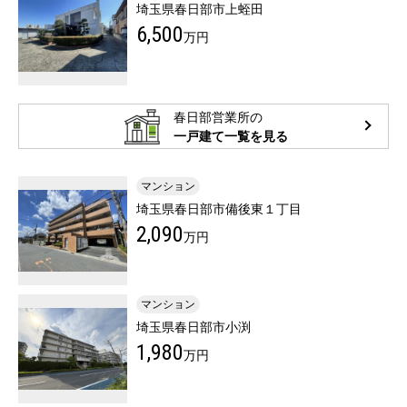
埼玉県春日部市上蛭田
6,500
万円
春日部営業所の
一戸建て一覧を見る
マンション
埼玉県春日部市備後東１丁目
2,090
万円
マンション
埼玉県春日部市小渕
1,980
万円