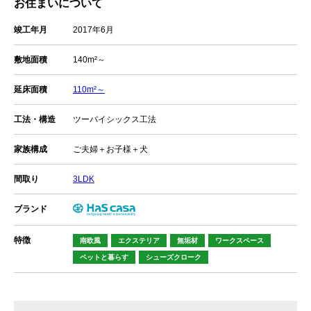
お住まいについて
竣工年月
2017年6月
敷地面積
140m²～
延床面積
110m²～
工法・構造
ツーバイシックス工法
家族構成
ご夫婦＋お子様＋犬
間取り
3LDK
ブランド
特徴
南欧風
エクステリア
無垢材
ワークスペース
ペットと暮らす
シューズクローク