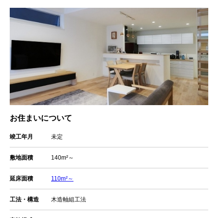
お住まいについて
竣工年月
未定
敷地面積
140m²～
延床面積
110m²～
工法・構造
木造軸組工法