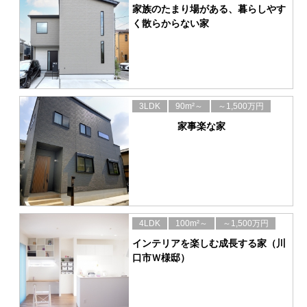
家族のたまり場がある、暮らしやす
く散らからない家
3LDK
90m²～
～1,500万円
家事楽な家
4LDK
100m²～
～1,500万円
インテリアを楽しむ成長する家（川
口市Ｗ様邸）