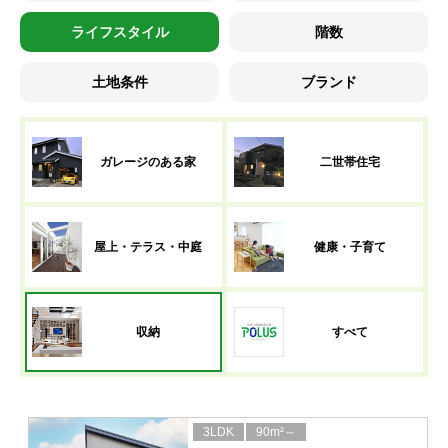
ライフスタイル
階数
土地条件
ブランド
ガレージのある家
二世帯住宅
屋上・テラス・中庭
健康・子育て
収納
すべて
3LDK
90m²～