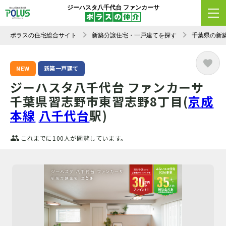
ジーハスタ八千代台 ファンカーサ
ポラスの住宅総合サイト
新築分譲住宅・一戸建てを探す
千葉県の新
NEW
新築一戸建て
ジーハスタ八千代台 ファンカーサ
千葉県習志野市東習志野8丁目(
京成
本線
八千代台
駅)
これまでに100人が閲覧しています。