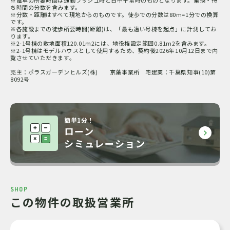
ち時間の分数を含みます。
※分数・距離はすべて現地からのものです。徒歩での分数は80m=1分での換算
です。
所有権
土地の権利形態
※各施設までの徒歩所要時間(距離)は、「最も遠い号棟を起点」に計測してお
ります。
※2-1号棟の敷地面積120.01m2には、地役権設定範囲0.81m2を含みます。
※2-1号棟はモデルハウスとして使用するため、契約後2026年10月12日まで内
代理
取引態様
覧させていただきます。
売主：ポラスガーデンヒルズ(株) 京葉事業所 宅建業：千葉県知事(10)第
(株)中央住宅 不動産ソリューション事業部 不
広告主
8092号
動産開発部
〒343-0845 埼玉県越谷市南越谷1-21-2
営業時間：10:00～18:00
定休日：火曜・水曜
簡単1分！
宅建業：国土交通大臣(13)第2401号
ローン
建設業：国土交通大臣許可(特-28)第8156号
シミュレーション
(公社)全国宅地建物取引業保証協会会員
(一社)全国住宅産業協会会員
(公社)首都圏不動産公正取引協議会加盟
(公社)埼玉県宅地建物取引業協会会員
フリーコール：
0120-899-121
SHOP
この物件の取扱営業所
情報公開日：2025年12月15日 次回更新日：2026年8月24日 取引有効期
限：2026年8月11日
八千代台3（ELT032）