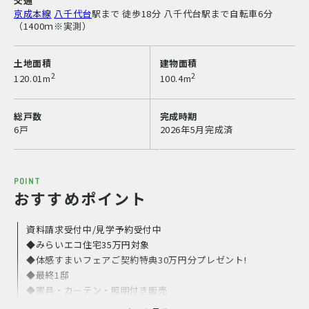
交通
京成本線
八千代台
駅まで 徒歩18分 八千代台駅まで自転車6分
（1400ｍ※実測）
土地面積
建物面積
2
2
120.01m
100.4m
総戸数
完成時期
6戸
2026年5月完成済
POINT
おすすめポイント
資料請求受付中/見学予約受付中
◆みらいエコ住宅35万円対象
◆体感すまいフェアご契約特典30万円分プレゼント!
◆最終1邸
◆家具・カーテン・照明付き販売
◆現地モデルハウス完成