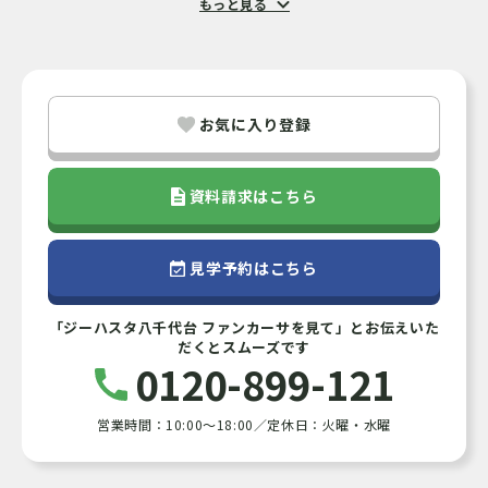
もっと見る
◆京成本線「八千代台」駅自転車6分(実測)×徒歩18分
◆快速特急停車駅
◆「東習志野八丁目入口」バス停まで徒歩3分
◆「八千代台駅西口」バス停まで乗車7分
お気に入り登録
◆「東京」駅まで電車45分
◆「成田空港」駅まで電車35分
資料請求はこちら
◆省令準耐火構造
◆標高26mの高台の街
見学予約はこちら
◆駐車場2台標準
「ジーハスタ八千代台 ファンカーサを見て」とお伝えいた
【現地モデルハウス見学会開催】
だくとスムーズです
■日程:8/11(火)～16(日)22(土)23(日)
0120-899-121
■時間:①10:00～ ②13:30～ ③15:30～
営業時間：10:00～18:00／定休日：火曜・水曜