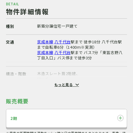
DETAIL
物件詳細情報
新築分譲住宅一戸建て
種別
京成本線
八千代台
駅まで 徒歩18分 八千代台駅
交通
まで自転車6分（1400ｍ※実測）
京成本線
八千代台
駅まで バス7分「東習志野八
丁目入口」バス停まで徒歩3分
木造スレート葺2階建、
構造・階数
(2×4)
もっと見る
宅地
地目
販売概要
公営水道、東京電力・他、都市ガス、本下水、
施設・設備
カースペース、外構、植栽その他付帯設備一式
2期
グローバルホーム(株)
施工会社
※電車の所要時間は通勤ラッシュ時と日中平常時のものとなります。乗換・待