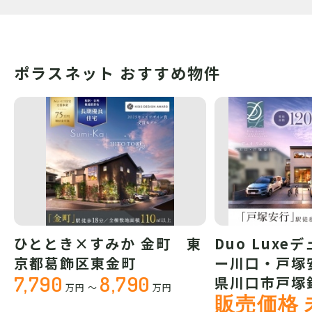
ポラスネット おすすめ物件
ひととき×すみか 金町 東
Duo Luxe
京都葛飾区東金町
ー川口・戸塚
7,790
8,790
県川口市戸塚
万円
～
万円
販売価格 