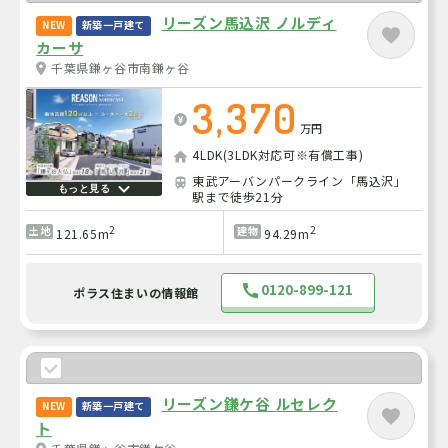
リーズン馬込沢 ノルディ
NEW
新築一戸建て
カーサ
千葉県鎌ヶ谷市南鎌ヶ谷
3,370
万円
4LDK(3LDK対応可※有償工事)
東武アーバンパークライン「馬込沢」
もっと見る
駅まで徒歩21分
2
2
土地
建物
121.65m
94.29m
0120-899-121
ポラス住まいの情報館
リーズン鎌ケ谷 ルセレク
NEW
新築一戸建て
ト