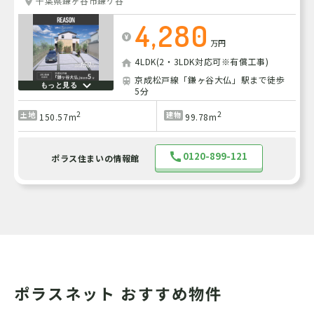
千葉県鎌ヶ谷市鎌ケ谷
4,280
万円
4LDK(2・3LDK対応可※有償工事)
京成松戸線「鎌ヶ谷大仏」駅まで徒歩
もっと見る
5分
2
2
土地
建物
150.57m
99.78m
0120-899-121
ポラス住まいの情報館
ポラスネット おすすめ物件