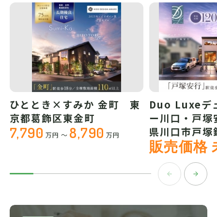
ひととき×すみか 金町 東
Duo Luxe
京都葛飾区東金町
ー川口・戸塚
7,790
8,790
県川口市戸塚
万円
～
万円
販売価格 