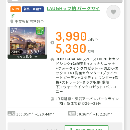
LAUGHラフ柏 パークサイ
NEW
新築一戸建て
ド
千葉県柏市常盤台
3,990
万円
～
5,390
万円
もっと見る
3LDK+KOAGARIスペース+DEN+セカン
ドシンク+勾配天井+スッキリニッチ
+ウォークインクロゼット ～ 3LDK+ヌ
ック+DEN+洗面カウンター+プライベ
ートガーデン+スタディカウンター+吹
抜+ストレージ+ヌック収納(階段
下)+ウォークインクロゼット+バルコ
ニー
JR常磐線・東武アーバンパークライン
「柏」駅まで徒歩26～28分
2
2
2
2
土地
建物
100.05m
～120.44m
90.36m
～102.26m