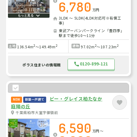
6,780
万円
もっと見る
3LDK ～ 5LDK(4LDK対応可※有償工
事)
東武アーバンパークライン「豊四季」
駅まで徒歩10～11分
2
2
2
2
土地
建物
136.54m
～149.49m
97.02m
～107.23m
0120-899-121
ポラス住まいの情報館
ビー・グレイス柏たなか
NEW
新築一戸建て
庭陽の丘
千葉県柏市大室字御領前
6,590
万円
～