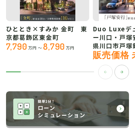
ひととき×すみか 金町 東
Duo Luxe
京都葛飾区東金町
ー川口・戸塚
7,790
8,790
県川口市戸塚
万円
～
万円
販売価格 
簡単1分！
ローン
シミュレーション