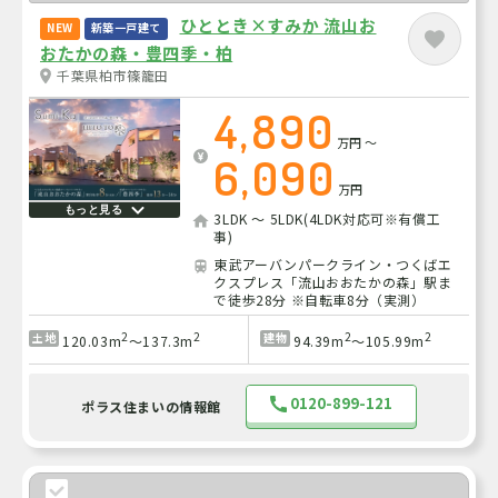
ひととき×すみか 流山お
NEW
新築一戸建て
おたかの森・豊四季・柏
千葉県柏市篠籠田
4,890
万円
～
6,090
万円
もっと見る
3LDK ～ 5LDK(4LDK対応可※有償工
事)
東武アーバンパークライン・つくばエ
クスプレス「流山おおたかの森」駅ま
で徒歩28分 ※自転車8分（実測）
2
2
2
2
土地
建物
120.03m
～137.3m
94.39m
～105.99m
0120-899-121
ポラス住まいの情報館