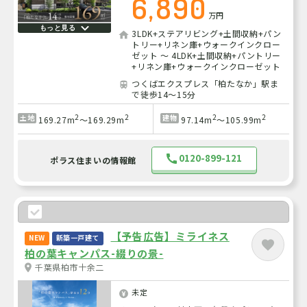
6,890
万円
もっと見る
3LDK+ステアリビング+土間収納+パン
トリー+リネン庫+ウォークインクロー
ゼット ～ 4LDK+土間収納+パントリー
+リネン庫+ウォークインクローゼット
つくばエクスプレス「柏たなか」駅ま
で徒歩14～15分
2
2
2
2
土地
建物
169.27m
～169.29m
97.14m
～105.99m
0120-899-121
ポラス住まいの情報館
【予告広告】ミライネス
NEW
新築一戸建て
柏の葉キャンパス-綴りの景-
千葉県柏市十余二
未定