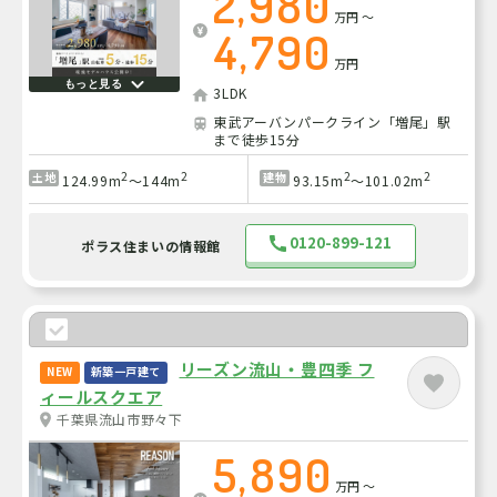
2,980
万円
～
4,790
万円
もっと見る
3LDK
東武アーバンパークライン「増尾」駅
まで徒歩15分
2
2
2
2
土地
建物
124.99m
～144m
93.15m
～101.02m
0120-899-121
ポラス住まいの情報館
リーズン流山・豊四季 フ
NEW
新築一戸建て
ィールスクエア
千葉県流山市野々下
5,890
万円
～