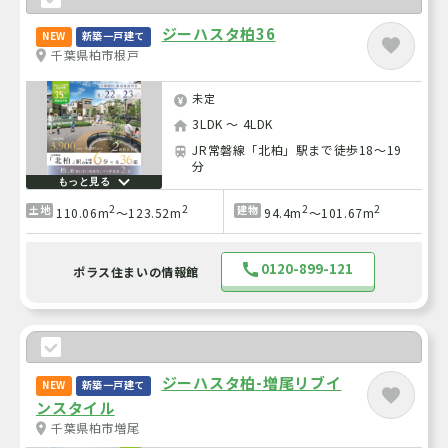
ジーハスタ柏36
NEW
新築一戸建て
千葉県柏市根戸
未定
3LDK ～ 4LDK
JR常磐線「北柏」駅まで徒歩18～19
分
もっと見る
2
2
2
2
土地
建物
110.06m
～123.52m
94.4m
～101.67m
0120-899-121
ポラス住まいの情報館
ジーハスタ柏-増尾リブイ
NEW
新築一戸建て
ンスタイル
千葉県柏市増尾