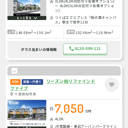
3LDK(4LDK対応可※有償オプション)
～ 4LDK(5LDK対応可※有償オプショ
ン)
つくばエクスプレス「柏の葉キャンパ
もっと見る
ス」駅まで徒歩12分
2
2
2
2
土地
建物
140.08m
～150.1m
102.06m
～118.96m
0120-899-121
ポラス住まいの情報館
リーズン柏リファインド
NEW
新築一戸建て
ファイブ
千葉県柏市東
7,050
万円
4LDK
JR常磐線・東武アーバンパークライン