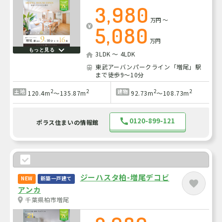
3,980
万円
～
5,080
万円
もっと見る
3LDK ～ 4LDK
東武アーバンパークライン「増尾」駅
まで徒歩9～10分
2
2
2
2
土地
建物
120.4m
～135.87m
92.73m
～108.73m
0120-899-121
ポラス住まいの情報館
ジーハスタ柏-増尾デコビ
NEW
新築一戸建て
アンカ
千葉県柏市増尾