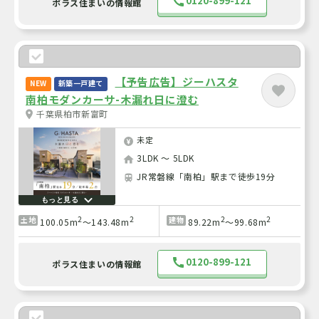
0120-899-121
ポラス住まいの情報館
【予告広告】ジーハスタ
NEW
新築一戸建て
南柏モダンカーサ-木漏れ日に澄む
千葉県柏市新富町
未定
3LDK ～ 5LDK
JR常磐線「南柏」駅まで徒歩19分
もっと見る
2
2
2
2
土地
建物
100.05m
～143.48m
89.22m
～99.68m
0120-899-121
ポラス住まいの情報館