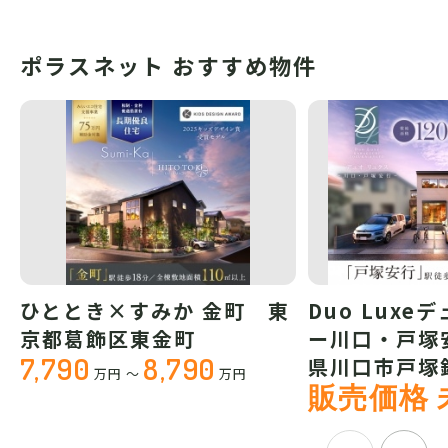
ポラスネット おすすめ物件
ひととき×すみか 金町 東
Duo Luxe
京都葛飾区東金町
ー川口・戸塚
7,790
8,790
県川口市戸塚
万円
～
万円
販売価格 