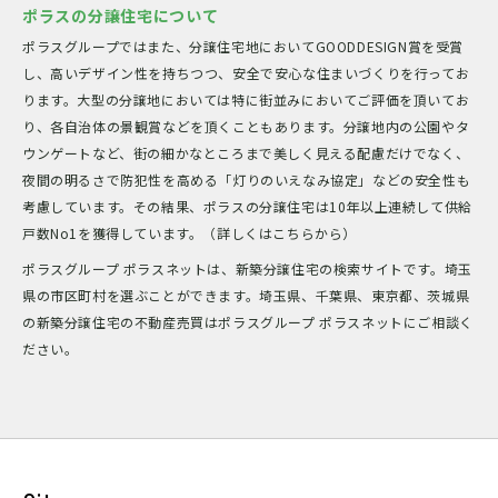
ポラスの分譲住宅について
ポラスグループではまた、分譲住宅地においてGOODDESIGN賞を受賞
し、高いデザイン性を持ちつつ、安全で安心な住まいづくりを行ってお
ります。大型の分譲地においては特に街並みにおいてご評価を頂いてお
り、各自治体の景観賞などを頂くこともあります。分譲地内の公園やタ
ウンゲートなど、街の細かなところまで美しく見える配慮だけでなく、
夜間の明るさで防犯性を高める「灯りのいえなみ協定」などの安全性も
考慮しています。その結果、ポラスの分譲住宅は10年以上連続して供給
戸数No1を獲得しています。（詳しくはこちらから）
ポラスグループ ポラスネットは、新築分譲住宅の検索サイトです。埼玉
県の市区町村を選ぶことができます。埼玉県、千葉県、東京都、茨城県
の新築分譲住宅の不動産売買はポラスグループ ポラスネットにご相談く
ださい。