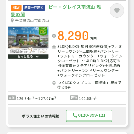
ビー・グレイス南流山 雅
NEW
新築一戸建て
景の間
千葉県流山市南流山
8,290
万円
3LDK(4LDK対応可※別途有償)+ファミ
リーラウンジ+土間収納+パントリー
+ランドリーカウンター+ウォークイン
もっと見る
クローゼット ～ 4LDK(3LDK対応可※
別途有償)+ステアリビング+土間収納
+パントリー+ランドリーカウンター
+ウォークインクローゼット
つくばエクスプレス「南流山」駅まで
徒歩9分
2
2
2
土地
建物
126.94m
～127.07m
102.68m
0120-899-121
ポラス住まいの情報館