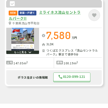
ミライネス流山セントラ
NEW
新築一戸建て
ルパークII
千葉県流山市平和台
7,580
万円
3LDK
つくばエクスプレス「流山セントラル
もっと見る
パーク」駅まで徒歩9分
2
2
土地
建物
147.05m
100.19m
0120-899-121
ポラス住まいの情報館