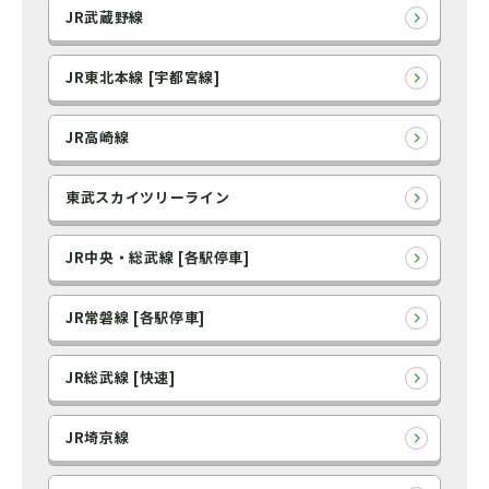
JR武蔵野線
JR東北本線 [宇都宮線]
JR高崎線
東武スカイツリーライン
JR中央・総武線 [各駅停車]
JR常磐線 [各駅停車]
JR総武線 [快速]
JR埼京線