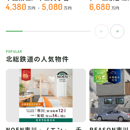
4,380
5,080
6,680
万円
・
万円
万円
POPULAR
北総鉄道の人気物件
NOEN市川‐ノエン‐ 千
REASON市