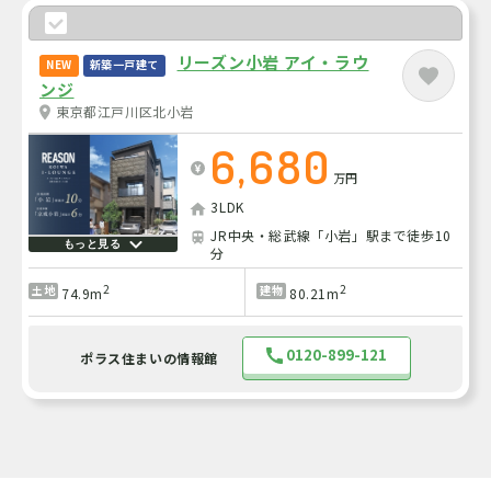
リーズン小岩 アイ・ラウ
NEW
新築一戸建て
ンジ
東京都江戸川区北小岩
6,680
万円
3LDK
JR中央・総武線「小岩」駅まで徒歩10
もっと見る
分
2
2
土地
建物
74.9m
80.21m
0120-899-121
ポラス住まいの情報館