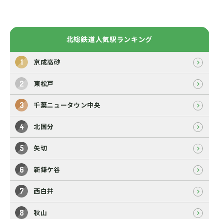
北総鉄道人気駅ランキング
京成高砂
東松戸
千葉ニュータウン中央
北国分
矢切
新鎌ケ谷
西白井
秋山