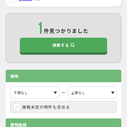
1
件見つかりました
検索する
価格
～
価格未定の物件も含める
建物面積