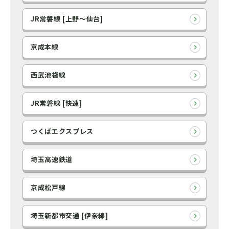
JR常磐線 [上野～仙台]
京成本線
西武池袋線
JR常磐線 [快速]
つくばエクスプレス
埼玉高速鉄道
京成松戸線
埼玉新都市交通 [伊奈線]