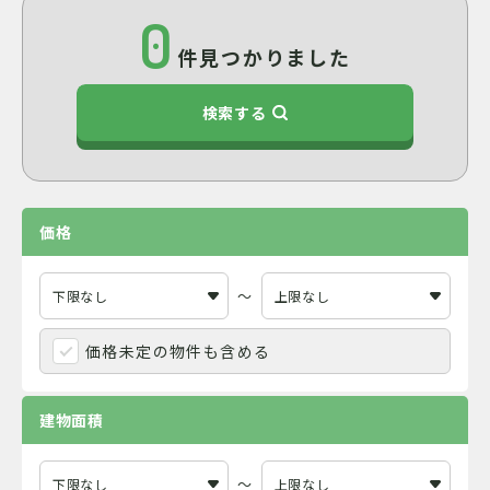
0
件見つかりました
検索する
価格
～
価格未定の物件も含める
建物面積
～