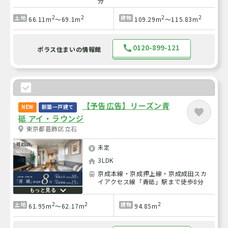
分
2
2
2
2
土地
建物
66.11m
～69.1m
109.29m
～115.83m
0120-899-121
ポラス住まいの情報館
【予告広告】リーズン青
NEW
新築一戸建て
砥 アイ・ラウンジ
東京都葛飾区立石
未定
3LDK
京成本線・京成押上線・京成成田スカ
イアクセス線「青砥」駅まで徒歩8分
もっと見る
2
2
2
土地
建物
61.95m
～62.17m
94.85m