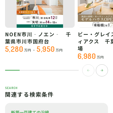
NOEN市川‐ノエン‐ 千
ビー・グレイ
葉県市川市国府台
ィアクス 千
5,280
5,950
場
万円
・
万円
6,980
万円
SEARCH
関連する検索条件
新築一戸建ての沿線