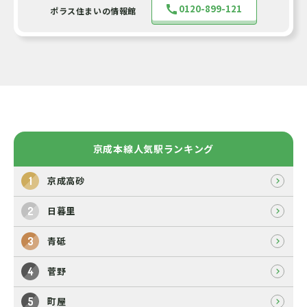
0120-899-121
ポラス住まいの情報館
京成本線人気駅ランキング
京成高砂
日暮里
青砥
菅野
町屋