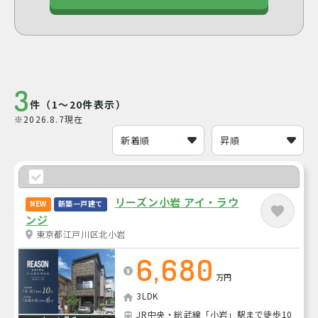
3
件（1～20件表示）
※2026.8.7現在
リーズン小岩 アイ・ラウ
NEW
新築一戸建て
ンジ
東京都江戸川区北小岩
6,680
万円
3LDK
JR中央・総武線「小岩」駅まで徒歩10