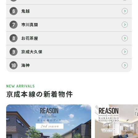
鬼越
市川真間
お花茶屋
京成大久保
海神
NEW ARRIVALS
京成本線の新着物件