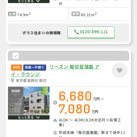
もっと見る
分
2
2
土地
建物
74.9m
80.21m
0120-899-121
ポラス住まいの情報館
リーズン 堀切菖蒲園 ア
NEW
新築一戸建て
イ・ラウンジ
東京都葛飾区堀切
6,680
万円
～
7,080
万円
もっと見る
4LDK ～ 4LDK(3LDK対応可※有償工
事)
京成本線「堀切菖蒲園」駅まで徒歩12