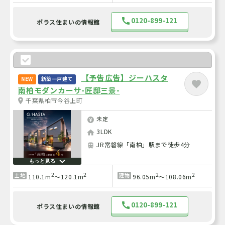
0120-899-121
ポラス住まいの情報館
【予告広告】ジーハスタ
NEW
新築一戸建て
南柏モダンカーサ-匠邸三景-
千葉県柏市今谷上町
未定
3LDK
JR常磐線「南柏」駅まで徒歩4分
もっと見る
2
2
2
2
土地
建物
110.1m
～120.1m
96.05m
～108.06m
0120-899-121
ポラス住まいの情報館