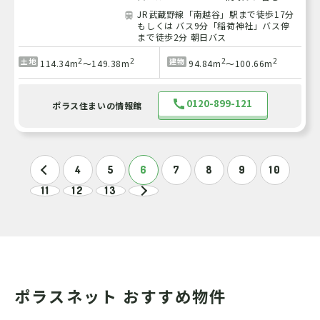
JR武蔵野線「南越谷」駅まで徒歩17分
もしくは バス9分「稲荷神社」バス停
まで徒歩2分 朝日バス
2
2
2
2
土地
建物
114.34m
～149.38m
94.84m
～100.66m
0120-899-121
ポラス住まいの情報館
4
5
6
7
8
9
10
11
12
13
ポラスネット おすすめ物件