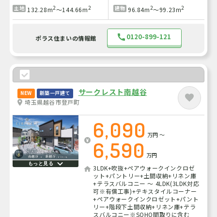
2
2
2
2
土地
建物
132.28m
～144.66m
96.84m
～99.23m
0120-899-121
ポラス住まいの情報館
サークレスト南越谷
NEW
新築一戸建て
埼玉県越谷市登戸町
6,090
万円
～
6,590
万円
もっと見る
3LDK+吹抜+ペアウォークインクロゼ
ット+パントリー+土間収納+リネン庫
+テラスバルコニー ～ 4LDK(3LDK対応
可※有償工事)+テキスタイルコーナー
+ペアウォークインクロゼット+パント
リー+階段下土間収納+リネン庫+テラ
スバルコニー※SOHO間取りに含む