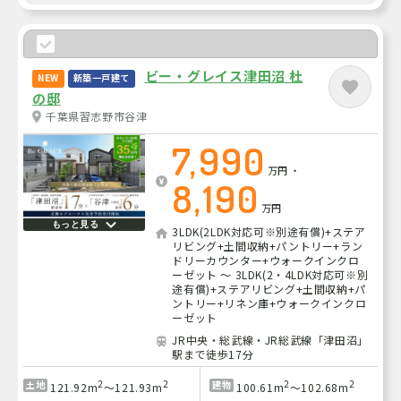
ビー・グレイス津田沼 杜
NEW
新築一戸建て
の邸
千葉県習志野市谷津
7,990
万円
・
8,190
万円
もっと見る
3LDK(2LDK対応可※別途有償)+ステア
リビング+土間収納+パントリー+ラン
ドリーカウンター+ウォークインクロ
ーゼット ～ 3LDK(2・4LDK対応可※別
途有償)+ステアリビング+土間収納+パ
ントリー+リネン庫+ウォークインクロ
ーゼット
JR中央・総武線・JR総武線「津田沼」
駅まで徒歩17分
2
2
2
2
土地
建物
121.92m
～121.93m
100.61m
～102.68m