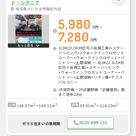
ド・シグニア
埼玉県さいたま市南区内谷
5,980
万円
～
7,280
万円
もっと見る
3LDK(2LDK対応可※有償工事)+ステー
ジリビング+2ウォークインクロゼット
コーナー+ウォークインクロゼット+パ
ントリー+土間収納 ～ 4LDK(2.3LDK対
応可※有償工事)+ステージリビング
+ウォークインクロゼットコーナー+パ
ントリー+土間収納+リネン庫+テラス
バルコニー
JR埼京線・JR武蔵野線「武蔵浦和」駅
まで徒歩24分
2
2
2
2
土地
建物
100.07m
～100.12m
89.01m
～114.23m
0120-899-121
ポラス住まいの情報館