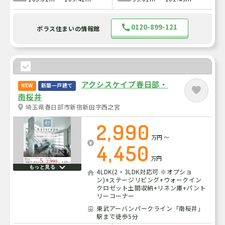
0120-899-121
ポラス住まいの情報館
アクシスケイプ春日部・
NEW
新築一戸建て
南桜井
埼玉県春日部市新宿新田字西之宮
2,990
万円
～
4,450
万円
もっと見る
4LDK(2・3LDK対応可 ※オプショ
ン)+ステージリビング+ウォークイン
クロゼット土間収納+リネン庫+パント
リーコーナー
東武アーバンパークライン「南桜井」
駅まで徒歩5分