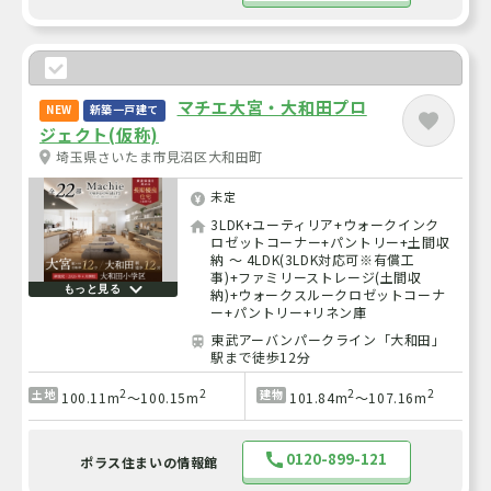
マチエ大宮・大和田プロ
NEW
新築一戸建て
ジェクト(仮称)
埼玉県さいたま市見沼区大和田町
未定
3LDK+ユーティリア+ウォークインク
ロゼットコーナー+パントリー+土間収
納 ～ 4LDK(3LDK対応可※有償工
事)+ファミリーストレージ(土間収
もっと見る
納)+ウォークスルークロゼットコーナ
ー+パントリー+リネン庫
東武アーバンパークライン「大和田」
駅まで徒歩12分
2
2
2
2
土地
建物
100.11m
～100.15m
101.84m
～107.16m
0120-899-121
ポラス住まいの情報館