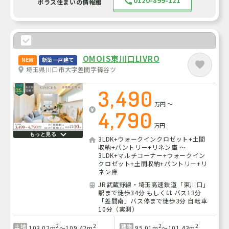
0120-899-121
ポラス住まいの情報館
OMOIS東川口LIVRO
NEW
新築一戸建て
埼玉県川口市大字差間字篠谷ツ
3,490
万円
～
4,790
万円
もっと見る
3LDK+ウォークインクロゼット+土間
収納+パントリー+リネン庫 ～
3LDK+マルチコーナー+ウォークイン
クロゼット+土間収納+パントリー+リ
ネン庫
JR武蔵野線・埼玉高速鉄道「東川口」
駅まで徒歩34分 もしくは バス13分
「差間南」バス停まで徒歩3分 自転車
10分（実測）
2
2
2
2
土地
建物
103.02m
～109.42m
95.01m
～101.43m