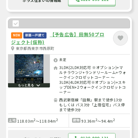
ポラス住まいの情報館
【予告広告】田無50プロ
NEW
新築一戸建て
ジェクト(仮称)
東京都西東京市西原町
未定
3LDK(2LDK対応可 ※オプション)+マ
ルチラウンジ+ランドリールーム+ウォ
ークインクロゼットコーナー ～
3LDK(4LDK対応可※オプション)+スキ
もっと見る
ップDEN+2ウォークインクロゼットコ
ーナー
西武新宿線「田無」駅まで徒歩13分
もしくは バス3分「上宿住宅」バス停
まで徒歩3分
2
2
2
2
土地
建物
118.03m
～118.04m
93.36m
～94.4m