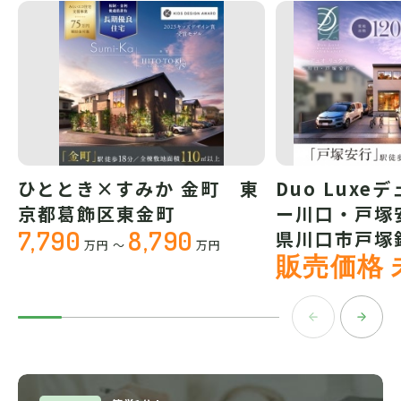
ひととき×すみか 金町 東
Duo Luxe
京都葛飾区東金町
ー川口・戸塚
7,790
8,790
県川口市戸塚
万円
～
万円
販売価格 