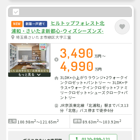
ヒルトップフォレスト北
NEW
新築一戸建て
浦和・さいたま新都心-ウィズシーズンズ-
埼玉県さいたま市緑区大字三室
3,490
万円
～
4,990
万円
もっと見る
3LDK+小上がりラウンジ+2ウォークイ
ンクロゼット+パントリー ～ 3LDK+テ
ラス+ウォークインクロゼット+ファミ
リークロゼット+シューズクローク+パ
ントリー
JR京浜東北線「北浦和」駅までバス13
分「北宿」バス停まで徒歩6分
2
2
2
2
土地
建物
100.98m
～121.65m
89.63m
～103.92m
0120-899-121