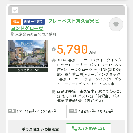
フレーベスト東久留米ビ
NEW
新築一戸建て
ヨンドグローヴ
東京都東久留米市八幡町
5,790
万円
3LDK+書斎コーナー+2ウォークインク
ロゼットコーナー+パントリー+リネン
庫+シューズクローク ～ 4LDK(3LDK対
もっと見る
応可※有償工事)+リーディングヌック
+書斎コーナー+ウォークインクロゼッ
トコーナー+パントリー+リネン庫
西武池袋線「東久留米」駅まで徒歩29
分 もしくは バス12分「前沢宿」バス
停まで徒歩5分 （西武バス）
2
2
2
2
土地
建物
121.31m
～122.16m
94.62m
～95.64m
0120-899-121
ポラス住まいの情報館