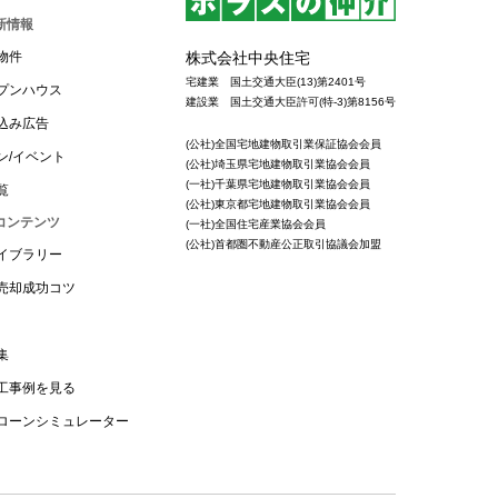
新情報
株式会社中央住宅
物件
宅建業 国土交通大臣(13)第2401号
プンハウス
建設業 国土交通大臣許可(特-3)第8156号
込み広告
(公社)全国宅地建物取引業保証協会会員
ン/イベント
(公社)埼玉県宅地建物取引業協会会員
(一社)千葉県宅地建物取引業協会会員
覧
(公社)東京都宅地建物取引業協会会員
コンテンツ
(一社)全国住宅産業協会会員
(公社)首都圏不動産公正取引協議会加盟
イブラリー
売却成功コツ
集
工事例を見る
ローンシミュレーター