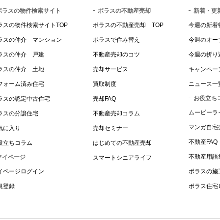
ポラスの物件検索サイト
ポラスの不動産売却
新着・更
ラスの物件検索サイトTOP
ポラスの不動産売却 TOP
今週の新着
ラスの仲介 マンション
ポラスで住み替え
今週のオー
ラスの仲介 戸建
不動産売却のコツ
今週の折り
ラスの仲介 土地
売却サービス
キャンペー
フォーム済み住宅
買取制度
ニュース一
お役立ち
ラスの認定中古住宅
売却FAQ
ムービーラ
ラスの分譲住宅
不動産売却コラム
マンガ自宅
気に入り
売却セミナー
不動産FAQ
役立ちコラム
はじめての不動産売却
不動産用語
マイページ
スマートシニアライフ
イページログイン
ポラスの施
規登録
ポラス住宅