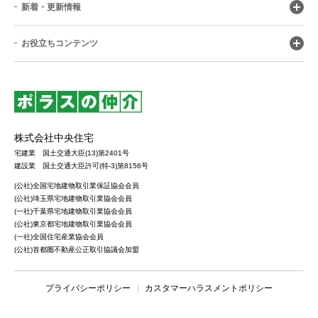
新着・更新情報
お役立ちコンテンツ
株式会社中央住宅
宅建業 国土交通大臣(13)第2401号
建設業 国土交通大臣許可(特-3)第8156号
(公社)全国宅地建物取引業保証協会会員
(公社)埼玉県宅地建物取引業協会会員
(一社)千葉県宅地建物取引業協会会員
(公社)東京都宅地建物取引業協会会員
(一社)全国住宅産業協会会員
(公社)首都圏不動産公正取引協議会加盟
プライバシーポリシー
カスタマーハラスメントポリシー