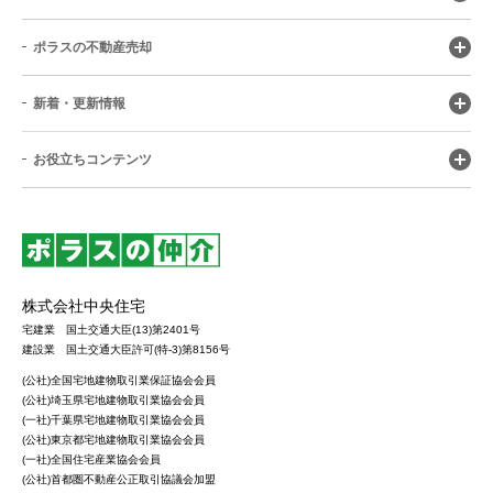
ポラスの不動産売却
新着・更新情報
お役立ちコンテンツ
株式会社中央住宅
宅建業 国土交通大臣(13)第2401号
建設業 国土交通大臣許可(特-3)第8156号
(公社)全国宅地建物取引業保証協会会員
(公社)埼玉県宅地建物取引業協会会員
(一社)千葉県宅地建物取引業協会会員
(公社)東京都宅地建物取引業協会会員
(一社)全国住宅産業協会会員
(公社)首都圏不動産公正取引協議会加盟