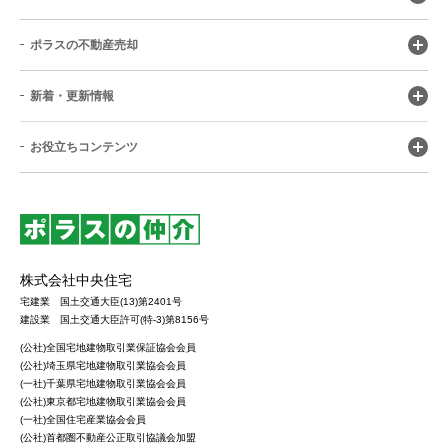
ポラスの不動産売却
新着・更新情報
お役立ちコンテンツ
株式会社中央住宅
宅建業 国土交通大臣(13)第2401号
建設業 国土交通大臣許可(特-3)第8156号
(公社)全国宅地建物取引業保証協会会員
(公社)埼玉県宅地建物取引業協会会員
(一社)千葉県宅地建物取引業協会会員
(公社)東京都宅地建物取引業協会会員
(一社)全国住宅産業協会会員
(公社)首都圏不動産公正取引協議会加盟