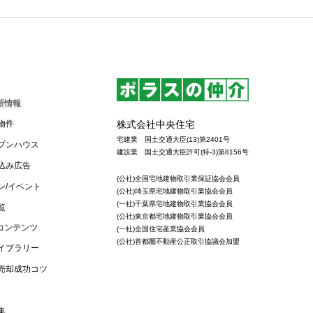
新情報
株式会社中央住宅
物件
宅建業 国土交通大臣(13)第2401号
プンハウス
建設業 国土交通大臣許可(特-3)第8156号
込み広告
(公社)全国宅地建物取引業保証協会会員
ン/イベント
(公社)埼玉県宅地建物取引業協会会員
(一社)千葉県宅地建物取引業協会会員
覧
(公社)東京都宅地建物取引業協会会員
コンテンツ
(一社)全国住宅産業協会会員
(公社)首都圏不動産公正取引協議会加盟
イブラリー
売却成功コツ
集