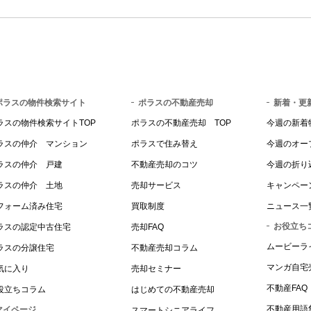
ポラスの物件検索サイト
ポラスの不動産売却
新着・更
ラスの物件検索サイトTOP
ポラスの不動産売却 TOP
今週の新着
ラスの仲介 マンション
ポラスで住み替え
今週のオー
ラスの仲介 戸建
不動産売却のコツ
今週の折り
ラスの仲介 土地
売却サービス
キャンペー
フォーム済み住宅
買取制度
ニュース一
お役立ち
ラスの認定中古住宅
売却FAQ
ムービーラ
ラスの分譲住宅
不動産売却コラム
マンガ自宅
気に入り
売却セミナー
不動産FAQ
役立ちコラム
はじめての不動産売却
不動産用語
マイページ
スマートシニアライフ