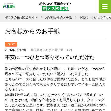
ポラスの住宅総合サイト
ポラスの住宅総合サイト
お客様からのお手紙
不安に一つひとつ寄り
お客様からのお手紙
NEW
2026年05月29日
埼玉県さいたま市見沼区 Ｅ様
不安に一つひとつ寄りそっていただけた
別の分読地の問い合わせをした際に、ご対応いただき、それから
現在の家をご紹介していただいて購入にいたりました。
こちらのニーズに合った物件をご提案いただき、とても信頼感が
あったので自分たちでもビックリするほど早いマイホーム購入と
なりました。
(本来は数年以内に買いたいなーという長いスパンで考えていた
ので) とはいえ、物件を立地もとても満足しており、タイミング
だったのだなと思います。坂本さんには、着工前から物件につい
てご案内いただき、後押しにせど、せかしたり無理強いをするこ