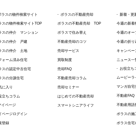
ポラスの物件検索サイト
ポラスの不動産売却
新着・更
ラスの物件検索サイトTOP
ポラスの不動産売却 TOP
今週の新着
ラスの仲介 マンション
ポラスで住み替え
今週のオー
ラスの仲介 戸建
不動産売却のコツ
今週の折り
ラスの仲介 土地
売却サービス
キャンペー
フォーム済み住宅
買取制度
ニュース一
お役立ち
ラスの認定中古住宅
売却FAQ
ムービーラ
ラスの分譲住宅
不動産売却コラム
マンガ自宅
気に入り
売却セミナー
不動産FAQ
役立ちコラム
はじめての不動産売却
不動産用語
マイページ
スマートシニアライフ
イページログイン
ポラスの施
規登録
ポラス住宅