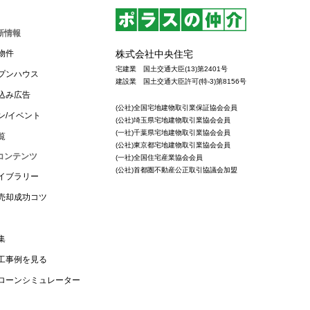
新情報
株式会社中央住宅
物件
宅建業 国土交通大臣(13)第2401号
プンハウス
建設業 国土交通大臣許可(特-3)第8156号
込み広告
(公社)全国宅地建物取引業保証協会会員
ン/イベント
(公社)埼玉県宅地建物取引業協会会員
(一社)千葉県宅地建物取引業協会会員
覧
(公社)東京都宅地建物取引業協会会員
コンテンツ
(一社)全国住宅産業協会会員
(公社)首都圏不動産公正取引協議会加盟
イブラリー
売却成功コツ
集
工事例を見る
ローンシミュレーター