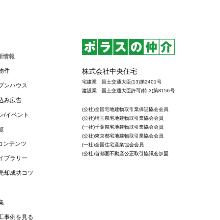
新情報
株式会社中央住宅
物件
宅建業 国土交通大臣(13)第2401号
プンハウス
建設業 国土交通大臣許可(特-3)第8156号
込み広告
(公社)全国宅地建物取引業保証協会会員
ン/イベント
(公社)埼玉県宅地建物取引業協会会員
(一社)千葉県宅地建物取引業協会会員
覧
(公社)東京都宅地建物取引業協会会員
コンテンツ
(一社)全国住宅産業協会会員
(公社)首都圏不動産公正取引協議会加盟
イブラリー
売却成功コツ
集
工事例を見る