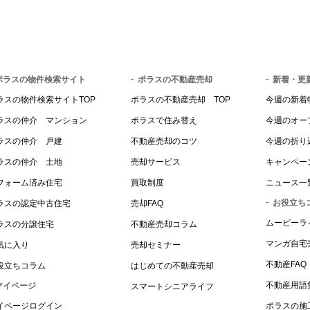
ポラスの物件検索サイト
ポラスの不動産売却
新着・更
ラスの物件検索サイトTOP
ポラスの不動産売却 TOP
今週の新着
ラスの仲介 マンション
ポラスで住み替え
今週のオー
ラスの仲介 戸建
不動産売却のコツ
今週の折り
ラスの仲介 土地
売却サービス
キャンペー
フォーム済み住宅
買取制度
ニュース一
お役立ち
ラスの認定中古住宅
売却FAQ
ムービーラ
ラスの分譲住宅
不動産売却コラム
マンガ自宅
気に入り
売却セミナー
不動産FAQ
役立ちコラム
はじめての不動産売却
不動産用語
マイページ
スマートシニアライフ
イページログイン
ポラスの施