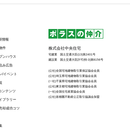
新情報
株式会社中央住宅
物件
宅建業 国土交通大臣(13)第2401号
プンハウス
建設業 国土交通大臣許可(特-3)第8156号
込み広告
(公社)全国宅地建物取引業保証協会会員
ン/イベント
(公社)埼玉県宅地建物取引業協会会員
(一社)千葉県宅地建物取引業協会会員
覧
(公社)東京都宅地建物取引業協会会員
コンテンツ
(一社)全国住宅産業協会会員
(公社)首都圏不動産公正取引協議会加盟
イブラリー
売却成功コツ
集