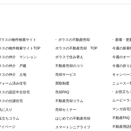
ポラスの物件検索サイト
ポラスの不動産売却
新着・更
ラスの物件検索サイトTOP
ポラスの不動産売却 TOP
今週の新着
ラスの仲介 マンション
ポラスで住み替え
今週のオー
ラスの仲介 戸建
不動産売却のコツ
今週の折り
ラスの仲介 土地
売却サービス
キャンペー
フォーム済み住宅
買取制度
ニュース一
お役立ち
ラスの認定中古住宅
売却FAQ
ムービーラ
ラスの分譲住宅
不動産売却コラム
マンガ自宅
気に入り
売却セミナー
不動産FAQ
役立ちコラム
はじめての不動産売却
不動産用語
マイページ
スマートシニアライフ