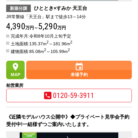
ひととき×すみか 天王台
新築分譲
JR常磐線「天王台」駅まで徒歩13～14分
4,390
5,290
万円～
万円
完成年月:令和8年10月上旬予定
2
2
土地面積:135.37m
～181.96m
2
2
建物面積:85.08m
～105.99m
MAP
来場予約
柏営業所
0120-59-3911
《近隣モデルハウス公開中》◆プライベート見学会予約
受付中!一組様ずつご案内いたします。