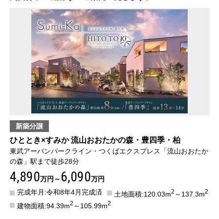
新築分譲
ひととき×すみか 流山おおたかの森・豊四季・柏
東武アーバンパークライン・つくばエクスプレス「流山おおたか
の森」駅まで徒歩28分
4,890
6,090
万円～
万円
完成年月:令和8年4月完成済
2
2
土地面積:120.03m
～137.3m
2
2
建物面積:94.39m
～105.99m