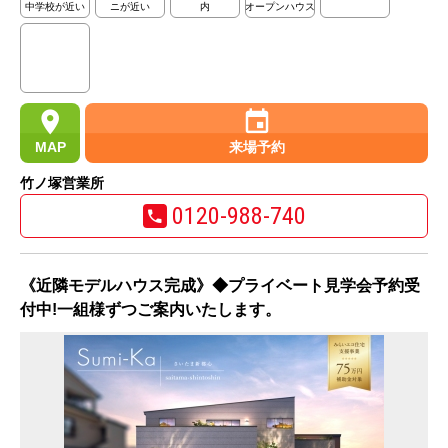
中学校が近い
ニが近い
内
オープンハウス
MAP
来場予約
竹ノ塚営業所
0120-988-740
《近隣モデルハウス完成》◆プライベート見学会予約受
付中!一組様ずつご案内いたします。