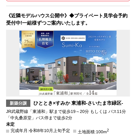
《近隣モデルハウス公開中》◆プライベート見学会予約
受付中!一組様ずつご案内いたします。
ひととき×すみか 東浦和-さいたま市緑区-
新築分譲
JR武蔵野線「東浦和」駅まで徒歩19～20分 もしくは バス11分
「中丸桑原堂」バス停まで徒歩2分
未定
完成年月:令和8年10月上旬予定
2
土地面積:100m