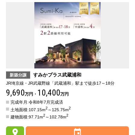
すみかプラス武蔵浦和
新築分譲
JR埼京線・JR武蔵野線「武蔵浦和」駅まで徒歩17～18分
9,690
10,400
万円・
万円
完成年月:令和8年7月完成済
2
2
土地面積:107.15m
～125.75m
2
2
建物面積:97.71m
～102.78m