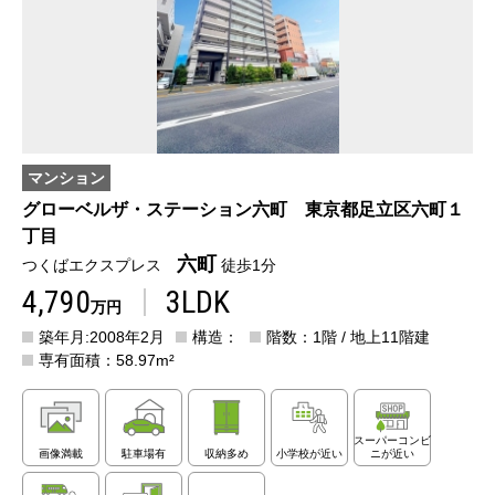
マンション
グローベルザ・ステーション六町 東京都足立区六町１
丁目
六町
つくばエクスプレス
徒歩1分
4,790
3LDK
万円
築年月:2008年2月
構造：
階数：1階 / 地上11階建
専有面積：58.97m²
スーパーコンビ
画像満載
駐車場有
収納多め
小学校が近い
ニが近い