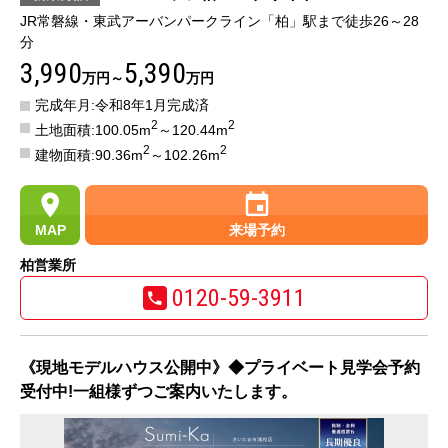
JR常磐線・東武アーバンパークライン「柏」駅まで徒歩26～28
分
3,990
5,390
万円～
万円
完成年月:令和8年1月完成済
2
2
土地面積:100.05m
～120.44m
2
2
建物面積:90.36m
～102.26m
MAP
来場予約
柏営業所
0120-59-3911
《現地モデルハウス公開中》◆プライベート見学会予約
受付中!一組様ずつご案内いたします。