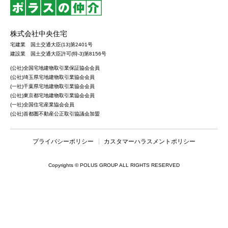
株式会社中央住宅
宅建業 国土交通大臣(13)第2401号
建設業 国土交通大臣許可(特-3)第8156号
(公社)全国宅地建物取引業保証協会会員
(公社)埼玉県宅地建物取引業協会会員
(一社)千葉県宅地建物取引業協会会員
(公社)東京都宅地建物取引業協会会員
(一社)全国住宅産業協会会員
(公社)首都圏不動産公正取引協議会加盟
プライバシーポリシー
カスタマーハラスメントポリシー
Copyrights © POLUS GROUP ALL RIGHTS RESERVED