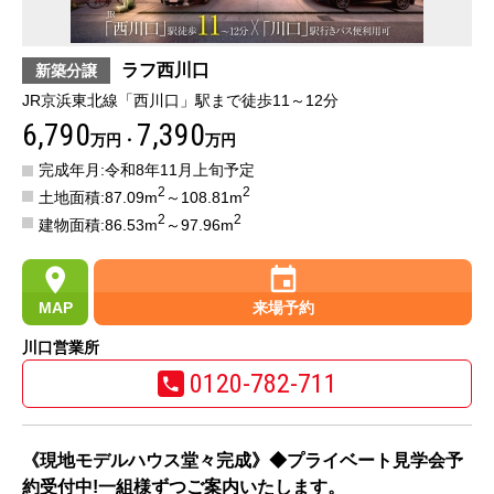
ラフ西川口
新築分譲
JR京浜東北線「西川口」駅まで徒歩11～12分
6,790
7,390
万円・
万円
完成年月:令和8年11月上旬予定
2
2
土地面積:87.09m
～108.81m
2
2
建物面積:86.53m
～97.96m
MAP
来場予約
川口営業所
0120-782-711
《現地モデルハウス堂々完成》◆プライベート見学会予
約受付中!一組様ずつご案内いたします。