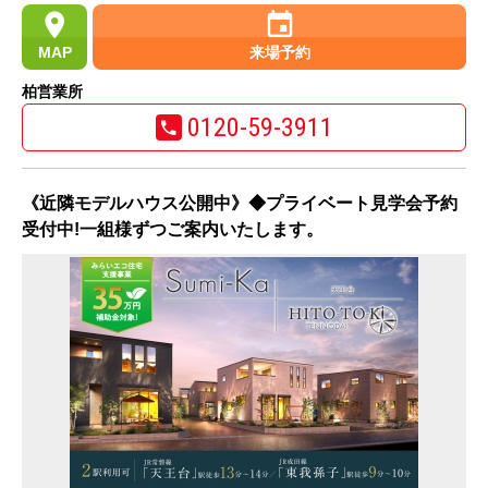
MAP
来場予約
柏営業所
0120-59-3911
《近隣モデルハウス公開中》◆プライベート見学会予約
受付中!一組様ずつご案内いたします。