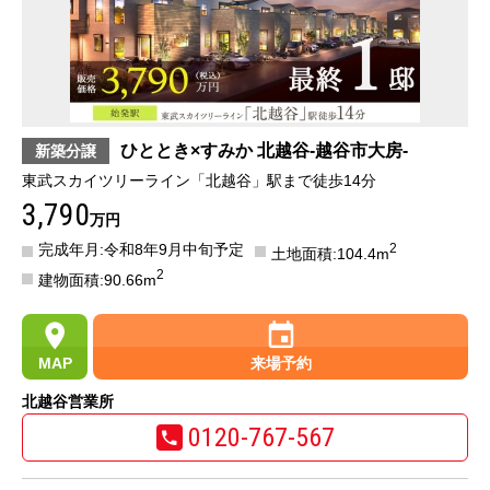
ひととき×すみか 北越谷-越谷市大房-
新築分譲
東武スカイツリーライン「北越谷」駅まで徒歩14分
3,790
万円
完成年月:令和8年9月中旬予定
2
土地面積:104.4m
2
建物面積:90.66m
MAP
来場予約
北越谷営業所
0120-767-567