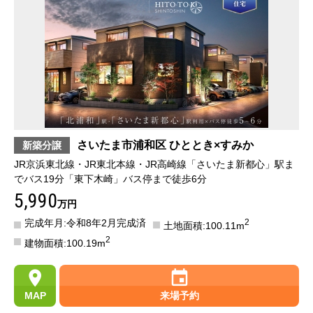
さいたま市浦和区 ひととき×すみか
新築分譲
JR京浜東北線・JR東北本線・JR高崎線「さいたま新都心」駅ま
でバス19分「東下木崎」バス停まで徒歩6分
5,990
万円
完成年月:令和8年2月完成済
2
土地面積:100.11m
2
建物面積:100.19m
MAP
来場予約