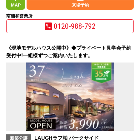
MAP
来場予約
南浦和営業所
0120-988-792
《現地モデルハウス公開中》◆プライベート見学会予約
受付中!一組様ずつご案内いたします。
LAUGHラフ柏 パークサイド
新築分譲