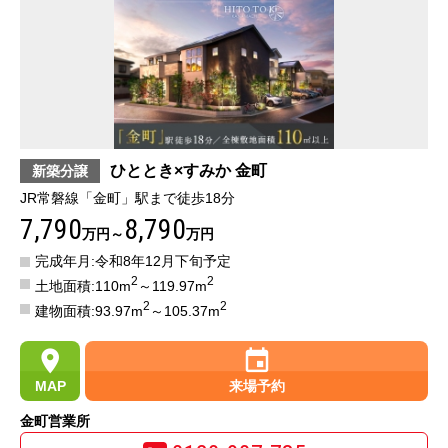
ひととき×すみか 金町
新築分譲
JR常磐線「金町」駅まで徒歩18分
7,790
8,790
万円～
万円
完成年月:令和8年12月下旬予定
2
2
土地面積:110m
～119.97m
2
2
建物面積:93.97m
～105.37m
MAP
来場予約
金町営業所