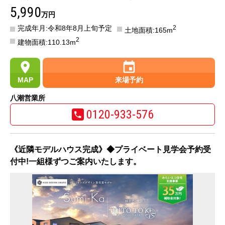
5,990
万円
完成年月:令和8年8月上旬予定
2
土地面積:165m
2
建物面積:110.13m
MAP
来場予約
八潮営業所
0120-933-576
《近隣モデルハウス完成》◆プライベート見学会予約受
付中!一組様ずつご案内いたします。