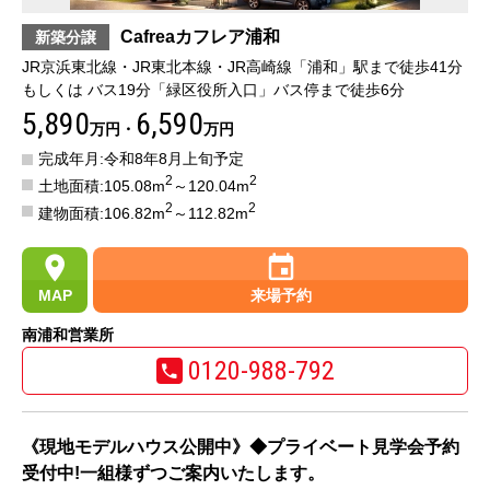
Cafreaカフレア浦和
新築分譲
JR京浜東北線・JR東北本線・JR高崎線「浦和」駅まで徒歩41分
もしくは バス19分「緑区役所入口」バス停まで徒歩6分
5,890
6,590
万円・
万円
完成年月:令和8年8月上旬予定
2
2
土地面積:105.08m
～120.04m
2
2
建物面積:106.82m
～112.82m
MAP
来場予約
南浦和営業所
0120-988-792
《現地モデルハウス公開中》◆プライベート見学会予約
受付中!一組様ずつご案内いたします。