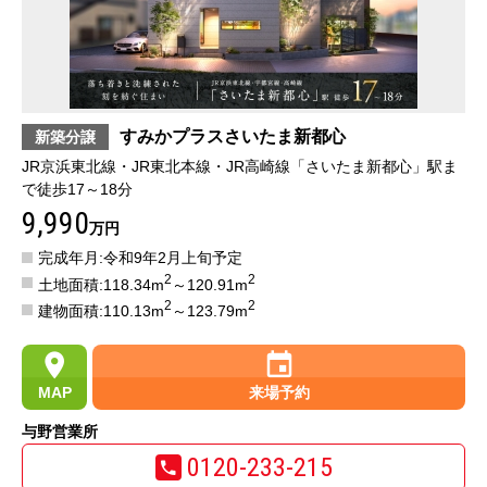
すみかプラスさいたま新都心
新築分譲
JR京浜東北線・JR東北本線・JR高崎線「さいたま新都心」駅ま
で徒歩17～18分
9,990
万円
完成年月:令和9年2月上旬予定
2
2
土地面積:118.34m
～120.91m
2
2
建物面積:110.13m
～123.79m
MAP
来場予約
与野営業所
0120-233-215