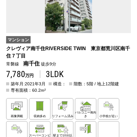
マンション
クレヴィア南千住RIVERSIDE TWIN 東京都荒川区南千
住７丁目
南千住
常磐線
徒歩9分
7,780
3LDK
万円
築年月:2021年3月
構造：
階数：5階 / 地上12階建
専有面積：60.2m²
バルコニー南向
画像満載
収納多め
リフォーム済み
き
小学校が近い
スーパーコンビ
駅まで10分以