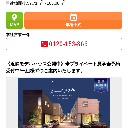
2
2
建物面積:97.71m
～105.88m
MAP
来場予約
本社営業一課
0120-153-866
《近隣モデルハウス公開中》◆プライベート見学会予約
受付中!一組様ずつご案内いたします。