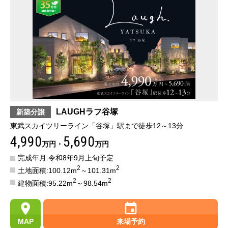
LAUGHラフ谷塚
新築分譲
東武スカイツリーライン「谷塚」駅まで徒歩12～13分
4,990
5,690
万円・
万円
完成年月:令和8年9月上旬予定
2
2
土地面積:100.12m
～101.31m
2
2
建物面積:95.22m
～98.54m
MAP
来場予約