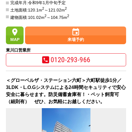
完成年月:令和9年1月中旬予定
2
2
土地面積:120.1m
～121.02m
2
2
建物面積:101.02m
～104.75m
MAP
来場予約
東川口営業所
0120-293-966
＜グローベルザ・ステーション六町＞六町駅徒歩1分／
3LDK・L.O.Gシステムによる24時間セキュリティで安心
安全に暮らせます。防災備蓄倉庫有！・ペット飼育可
（細則有） ぜひ、お気軽にお越しください。