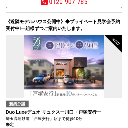
0120-907-785
《近隣モデルハウス公開中》◆プライベート見学会予約
受付中!一組様ずつご案内いたします。
NEW
新築分譲
Duo Luxeデュオ リュクスー川口・戸塚安行ー
埼玉高速鉄道「戸塚安行」駅まで徒歩10分
未定