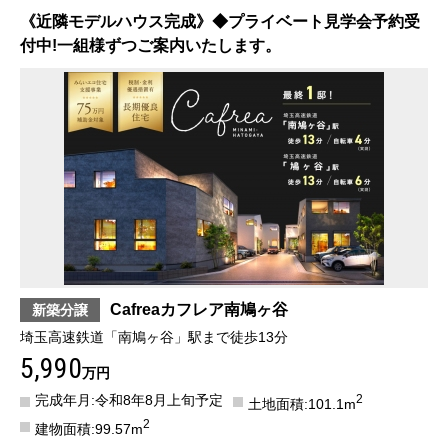
《近隣モデルハウス完成》◆プライベート見学会予約受
付中!一組様ずつご案内いたします。
Cafreaカフレア南鳩ヶ谷
新築分譲
埼玉高速鉄道「南鳩ヶ谷」駅まで徒歩13分
5,990
万円
完成年月:令和8年8月上旬予定
2
土地面積:101.1m
2
建物面積:99.57m