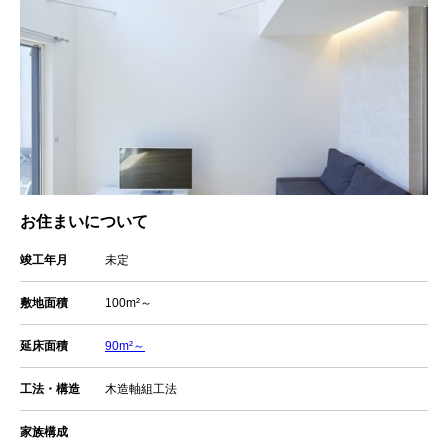
お住まいについて
竣工年月
未定
敷地面積
100m²～
延床面積
90m²～
工法・構造
木造軸組工法
家族構成