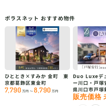
ポラスネット おすすめ物件
ひととき×すみか 金町 東
Duo Luxe
京都葛飾区東金町
ー川口・戸塚
7,790
8,790
県川口市戸塚
万円
～
万円
販売価格 