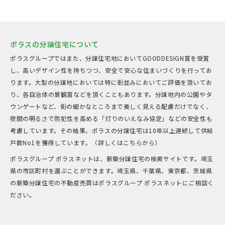
ポラスの分譲住宅について
ポラスグループではまた、分譲住宅地においてGOODDESIGN賞を受賞
し、高いデザイン性を持ちつつ、安全で安心な住まいづくりを行ってお
ります。大型の分譲地においては特に街並みにおいてご評価を頂いてお
り、各自治体の景観賞などを頂くこともあります。分譲地内の公園やタ
ウンゲートなど、街の細かなところまで美しく見える配慮だけでなく、
夜間の明るさで防犯性を高める「灯りのいえなみ協定」などの安全性も
考慮しています。その結果、ポラスの分譲住宅は10年以上連続して供給
戸数No1を獲得しています。（詳しくはこちらから）
ポラスグループ ポラスネットは、新築分譲住宅の検索サイトです。埼玉
県の市区町村を選ぶことができます。埼玉県、千葉県、東京都、茨城県
の新築分譲住宅の不動産売買はポラスグループ ポラスネットにご相談く
ださい。