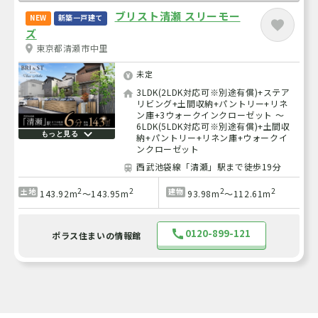
ブリスト清瀬 スリーモー
NEW
新築一戸建て
ズ
東京都清瀬市中里
未定
3LDK(2LDK対応可※別途有償)+ステア
リビング+土間収納+パントリー+リネ
ン庫+3ウォークインクローゼット ～
6LDK(5LDK対応可※別途有償)+土間収
もっと見る
納+パントリー+リネン庫+ウォークイ
ンクローゼット
西武池袋線「清瀬」駅まで徒歩19分
2
2
2
2
土地
建物
143.92m
～143.95m
93.98m
～112.61m
0120-899-121
ポラス住まいの情報館