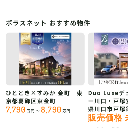
ポラスネット おすすめ物件
ひととき×すみか 金町 東
Duo Luxe
京都葛飾区東金町
ー川口・戸塚
7,790
8,790
県川口市戸塚
万円
～
万円
販売価格 