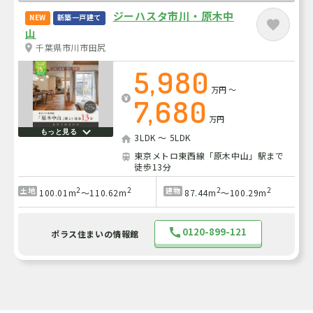
ジーハスタ市川・原木中
NEW
新築一戸建て
山
千葉県市川市田尻
5,980
万円
～
7,680
万円
もっと見る
3LDK ～ 5LDK
東京メトロ東西線「原木中山」駅まで
徒歩13分
2
2
2
2
土地
建物
100.01m
～110.62m
87.44m
～100.29m
0120-899-121
ポラス住まいの情報館