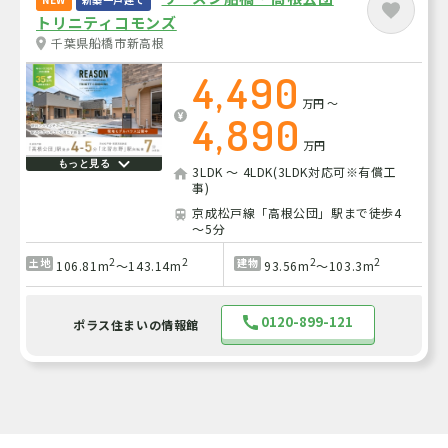
トリニティコモンズ
千葉県船橋市新高根
4,490
万円
～
4,890
万円
もっと見る
3LDK ～ 4LDK(3LDK対応可※有償工
事)
京成松戸線「高根公団」駅まで徒歩4
～5分
2
2
2
2
土地
建物
106.81m
～143.14m
93.56m
～103.3m
0120-899-121
ポラス住まいの情報館