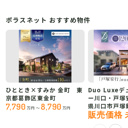
ポラスネット おすすめ物件
ひととき×すみか 金町 東
Duo Luxe
京都葛飾区東金町
ー川口・戸塚
7,790
8,790
県川口市戸塚
万円
～
万円
販売価格 