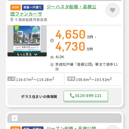
ジーハスタ船橋・高根公
NEW
新築一戸建て
団ファンカーサ
千葉県船橋市新高根
4,650
万円
・
4,730
万円
もっと見る
4LDK
京成松戸線「高根公団」駅まで徒歩11
分
2
2
2
2
土地
建物
116.07m
～116.28m
100.6m
～103.92m
0120-899-121
ポラス住まいの情報館
リーズン船橋・高根公団
NEW
新築一戸建て