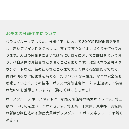
ポラスの分譲住宅について
ポラスグループではまた、分譲住宅地においてGOODDESIGN賞を受賞
し、高いデザイン性を持ちつつ、安全で安心な住まいづくりを行ってお
ります。大型の分譲地においては特に街並みにおいてご評価を頂いてお
り、各自治体の景観賞などを頂くこともあります。分譲地内の公園やタ
ウンゲートなど、街の細かなところまで美しく見える配慮だけでなく、
夜間の明るさで防犯性を高める「灯りのいえなみ協定」などの安全性も
考慮しています。その結果、ポラスの分譲住宅は10年以上連続して供給
戸数No1を獲得しています。（詳しくはこちらから）
ポラスグループ ポラスネットは、新築分譲住宅の検索サイトです。埼玉
県の市区町村を選ぶことができます。埼玉県、千葉県、東京都、茨城県
の新築分譲住宅の不動産売買はポラスグループ ポラスネットにご相談く
ださい。