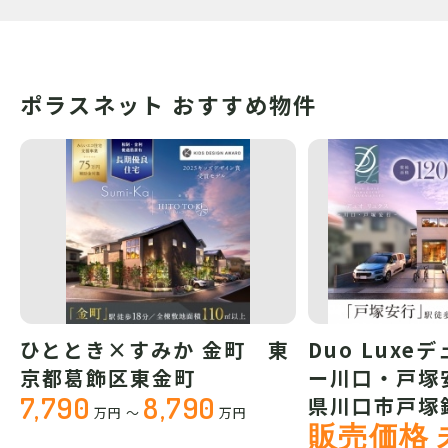
ポラスネット おすすめ物件
ひととき×すみか 金町 東
Duo Luxe
京都葛飾区東金町
ー川口・戸塚
7,790
8,790
県川口市戸塚
万円
～
万円
販売価格 