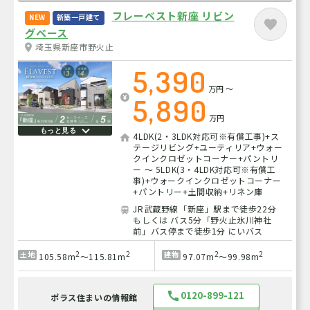
フレーベスト新座 リビン
NEW
新築一戸建て
グベース
埼玉県新座市野火止
5,390
万円
～
5,890
万円
もっと見る
4LDK(2・3LDK対応可※有償工事)+ス
テージリビング+ユーティリア+ウォー
クインクロゼットコーナー+パントリ
ー ～ 5LDK(3・4LDK対応可※有償工
事)+ウォークインクロゼットコーナー
+パントリー+土間収納+リネン庫
JR武蔵野線「新座」駅まで徒歩22分
もしくは バス5分「野火止氷川神社
前」バス停まで徒歩1分 にいバス
2
2
2
2
土地
建物
105.58m
～115.81m
97.07m
～99.98m
0120-899-121
ポラス住まいの情報館