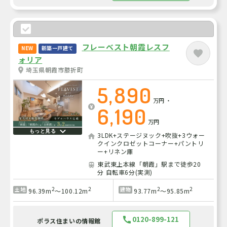
フレーベスト朝霞レスフ
NEW
新築一戸建て
ォリア
埼玉県朝霞市膝折町
5,890
万円
・
6,190
万円
もっと見る
3LDK+ステージヌック+吹抜+3ウォー
クインクロゼットコーナー+パントリ
ー+リネン庫
東武東上本線「朝霞」駅まで徒歩20
分 自転車6分(実測)
2
2
2
2
土地
建物
96.39m
～100.12m
93.77m
～95.85m
0120-899-121
ポラス住まいの情報館