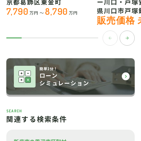
京都葛飾区東金町
ー川口・戸塚
7,790
8,790
県川口市戸塚
万円
～
万円
販売価格 
簡単1分！
ローン
シミュレーション
SEARCH
関連する検索条件