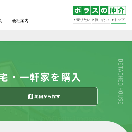
売りたい
買いたい
トップ
り
会社案内
DETACHED HOUSE
宅・一軒家を購入
地図
から探す