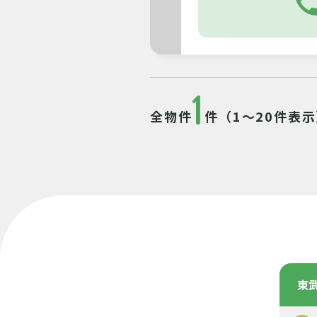
1
全物件
件（1～20件表
東