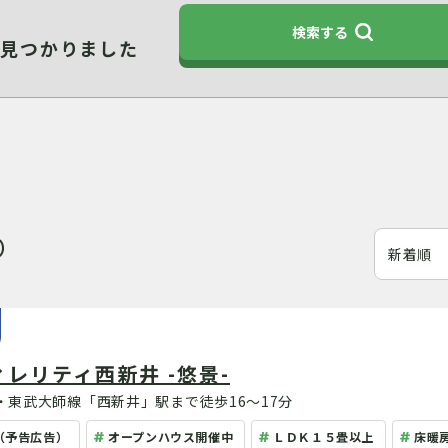
検索する
件見つかりました
示）
レリティ西新井 -悠景-
東武大師線「西新井」駅まで徒歩16～17分
（予告広告）
オープンハウス開催中
ＬＤＫ１５畳以上
床暖