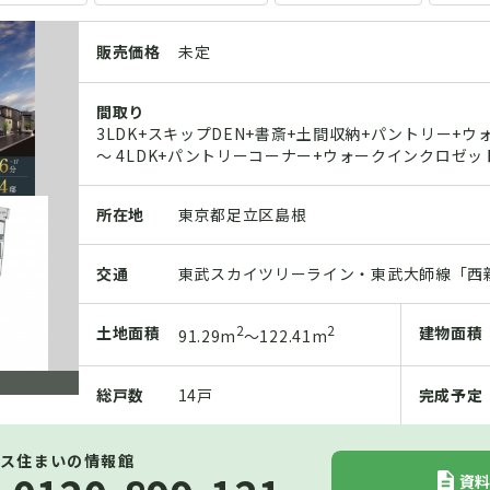
販売価格
未定
間取り
3LDK+スキップDEN+書斎+土間収納+パントリー+
～ 4LDK+パントリーコーナー+ウォークインクロゼ
所在地
東京都足立区島根
交通
東武スカイツリーライン・東武大師線「西新
2
2
土地
面積
建物
面積
91.29m
～122.41m
総戸数
14戸
完成予定
ス住まいの情報館
資料