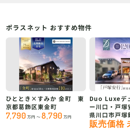
ポラスネット おすすめ物件
ひととき×すみか 金町 東
Duo Luxe
京都葛飾区東金町
ー川口・戸塚
7,790
8,790
県川口市戸塚
万円
～
万円
販売価格 