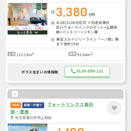
3,380
万円
4LDK(3LDK対応可 ※別途有償対
応)+ウォークインクロゼット+土間収
納+パントリー+リネン庫
もっと見る
東武スカイツリーライン「一ノ割」駅
まで徒歩19分
2
2
土地
建物
113.16m
95.64m
0120-899-121
ポラス住まいの情報館
フォートリンクス春日
NEW
新築一戸建て
部・豊春
埼玉県春日部市上蛭田