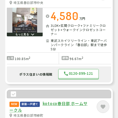
埼玉県春日部市中央
4,580
万円
3LDK+玄関クローク+ファミリークロ
ゼット+ウォークインクロゼットコー
ナー
もっと見る
東武スカイツリーライン・東武アーバ
ンパークライン「春日部」駅まで徒歩
5分
2
2
土地
建物
100.85m
96.67m
0120-899-121
ポラス住まいの情報館
kotoco春日部 ホームサ
NEW
新築一戸建て
ークル
埼玉県春日部市緑町