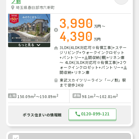
ノ割
埼玉県春日部市六軒町
3,990
万円
～
4,390
万円
もっと見る
3LDK(4LDK対応可※有償工事)+ステー
ジリビング+ウォークインクロゼット
+パントリー+土間収納(棚)+リネン庫
～ 4LDK(3LDK対応可※有償工事)+2ウ
ォークインクロゼット+パントリー+土
間収納+リネン庫
東武スカイツリーライン「一ノ割」駅
まで徒歩24分
2
2
2
2
土地
建物
150.09m
～150.89m
98.1m
～102.81m
0120-899-121
ポラス住まいの情報館