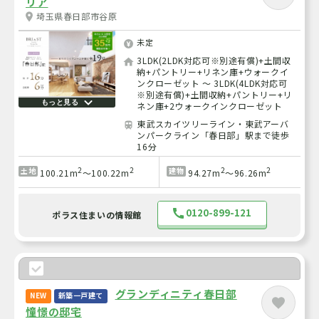
リア
埼玉県春日部市谷原
未定
3LDK(2LDK対応可※別途有償)+土間収
納+パントリー+リネン庫+ウォークイ
ンクローゼット ～ 3LDK(4LDK対応可
※別途有償)+土間収納+パントリー+リ
もっと見る
ネン庫+2ウォークインクローゼット
東武スカイツリーライン・東武アーバ
ンパークライン「春日部」駅まで徒歩
16分
2
2
2
2
土地
建物
100.21m
～100.22m
94.27m
～96.26m
0120-899-121
ポラス住まいの情報館
グランディニティ春日部
NEW
新築一戸建て
憧憬の邸宅