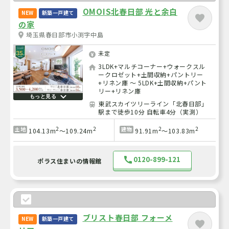
OMOIS北春日部 光と余白
NEW
新築一戸建て
の家
埼玉県春日部市小渕字中島
未定
3LDK+マルチコーナー+ウォークスル
ークロゼット+土間収納+パントリー
+リネン庫 ～ 5LDK+土間収納+パント
リー+リネン庫
もっと見る
東武スカイツリーライン「北春日部」
駅まで徒歩10分 自転車4分（実測）
2
2
2
2
土地
建物
104.13m
～109.24m
91.91m
～103.83m
0120-899-121
ポラス住まいの情報館
ブリスト春日部 フォーメ
NEW
新築一戸建て