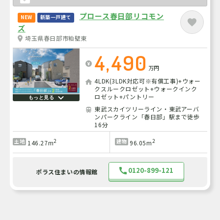
プロース春日部リコモン
NEW
新築一戸建て
ズ
埼玉県春日部市粕壁東
4,490
万円
4LDK(3LDK対応可※有償工事)+ウォー
クスルークロゼット+ウォークインク
ロゼット+パントリー
もっと見る
東武スカイツリーライン・東武アーバ
ンパークライン「春日部」駅まで徒歩
16分
2
2
土地
建物
146.27m
96.05m
0120-899-121
ポラス住まいの情報館