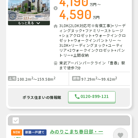
4,190
万円
～
4,590
万円
もっと見る
3LDK(2LDK対応可※有償工事)+リーデ
ィングヌック+ファミリーストレージ
+シェアクロゼット+ウォークインクロ
ゼット+ウォークインパントリー ～
3LDK+リーディングヌック+ユーティ
リア+2ウォークインクロゼット+パン
トリー+土間収納
東武アーバンパークライン「豊春」駅
まで徒歩7分
2
2
2
2
土地
建物
100.2m
～159.58m
97.29m
～99.62m
0120-899-121
ポラス住まいの情報館
みのりこまち春日部・一
NEW
新築一戸建て