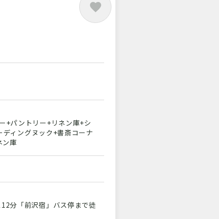
ナー+パントリー+リネン庫+シ
+リーディングヌック+書斎コーナ
ネン庫
ス12分「前沢宿」バス停まで徒