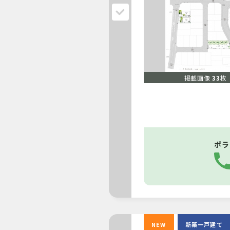
掲載画像
33
枚
ポラ
NEW
新築一戸建て