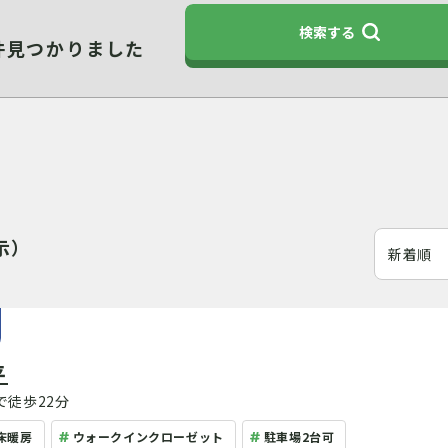
検索する
件見つかりました
示）
平
徒歩22分
床暖房
ウォークインクローゼット
駐車場2台可