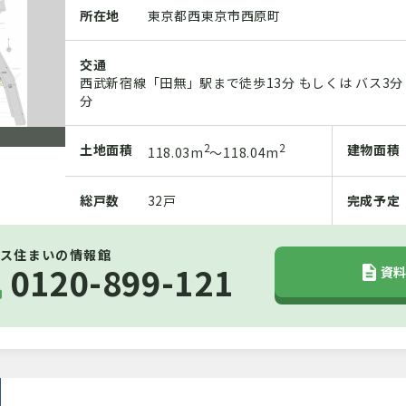
所在地
東京都西東京市西原町
交通
西武新宿線「田無」駅まで徒歩13分 もしくは バス3
分
2
2
土地
面積
建物
面積
118.03m
～118.04m
総戸数
32戸
完成予定
ス住まいの情報館
0120-899-121
資料