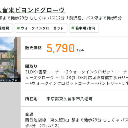
久留米ビヨンドグローヴ
まで徒歩29分 もしくは バス12分「前沢宿」バス停まで徒歩5分
床暖房
ウォークインクローゼット
駐車場2台可
5,790
販売価格
万円
間取り
3LDK+書斎コーナー+2ウォークインクロゼットコー
ューズクローク ～ 4LDK(3LDK対応可※有償工事)
ー+ウォークインクロゼットコーナー+パントリー+リ
所在地
東京都東久留米市八幡町
交通
西武池袋線「東久留米」駅まで徒歩29分 もしくは バ
歩5分 （西武バス）