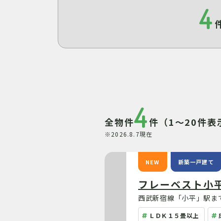
4
4
全物件
件（1～20件表
※2026.8.7現在
NEW
新築一戸建て
フレーベスト小
西武新宿線「小平」駅まで
ＬＤＫ１５畳以上