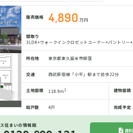
4,890
販売価格
万円
間取り
3LDK+ウォークインクロゼットコーナー+パントリー
所在地
東京都東久留米市柳窪
交通
西武新宿線「小平」駅まで徒歩22分
2
土地
面積
建物
面積
118.9m
総戸数
4戸
完成予定
ス住まいの情報館
資料