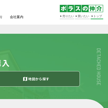
売りたい
買いたい
トップ
り
会社案内
DETACHED HOUSE
購入
地図
から探す