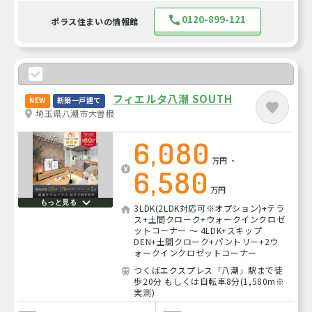
0120-899-121
ポラス住まいの情報館
フィエルタ八潮 SOUTH
NEW
新築一戸建て
埼玉県八潮市大曽根
6,080
万円
・
6,580
万円
もっと見る
3LDK(2LDK対応可※オプション)+テラ
ス+土間クローク+ウォークインクロゼ
ットコーナー ～ 4LDK+スキップ
DEN+土間クローク+パントリー+2ウ
ォークインクロゼットコーナー
つくばエクスプレス「八潮」駅まで徒
歩20分 もしくは自転車8分(1,580m※
実測)