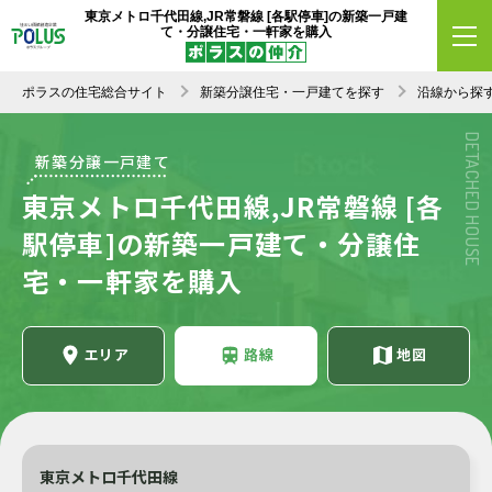
東京メトロ千代田線,JR常磐線 [各駅停車]の新築一戸建
て・分譲住宅・一軒家を購入
ポラスの住宅総合サイト
新築分譲住宅・一戸建てを探す
沿線から探
DETACHED HOUSE
新築分譲一戸建て
東京メトロ千代田線,JR常磐線 [各
駅停車]の新築一戸建て・分譲住
宅・一軒家を購入
エリア
路線
地図
東京メトロ千代田線