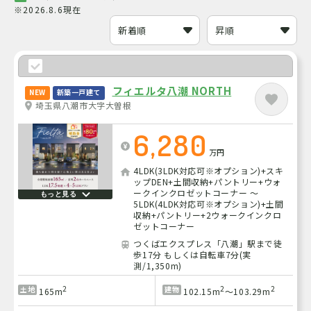
※2026.8.6現在
フィエルタ八潮 NORTH
NEW
新築一戸建て
埼玉県八潮市大字大曽根
6,280
万円
4LDK(3LDK対応可※オプション)+スキ
ップDEN+土間収納+パントリー+ウォ
ークインクロゼットコーナー ～
もっと見る
5LDK(4LDK対応可※オプション)+土間
収納+パントリー+2ウォークインクロ
ゼットコーナー
つくばエクスプレス「八潮」駅まで徒
歩17分 もしくは自転車7分(実
測/1,350m)
2
2
2
土地
建物
165m
102.15m
～103.29m