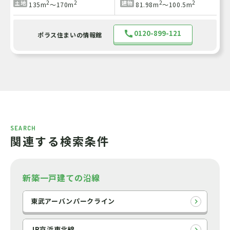
2
2
2
2
土地
建物
135m
～170m
81.98m
～100.5m
0120-899-121
ポラス住まいの情報館
SEARCH
関連する検索条件
新築一戸建ての沿線
東武アーバンパークライン
JR京浜東北線