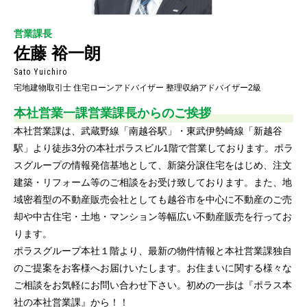
営業課長
佐藤 裕一朗
Sato Yuichiro
宅地建物取引士 住宅ローンアドバイザー 整理収納アドバイザー2級
本社営業一課営業課長
からのご挨拶
本社営業課は、武蔵野線「南越谷駅」・東武伊勢崎線「新越谷
駅」より徒歩3分の本社ポラスビル1階で営業しております。ポラ
スグループの情報発信基地として、新築分譲住宅をはじめ、注文
建築・リフォーム等のご相談をお受け致しております。また、地
域密着型の不動産販売会社としても越谷市を中心に不動産のご売
却や中古住宅・土地・マンション等幅広い不動産販売を行ってお
ります。
ポラスグループ本社１階より、最新の物件情報と本社営業課独自
のご提案をお客様へお届けいたします。お住まいに関する様々な
ご相談をお気軽にお問い合わせ下さい。初めの一歩は『ポラス本
社の本社営業課』から！！