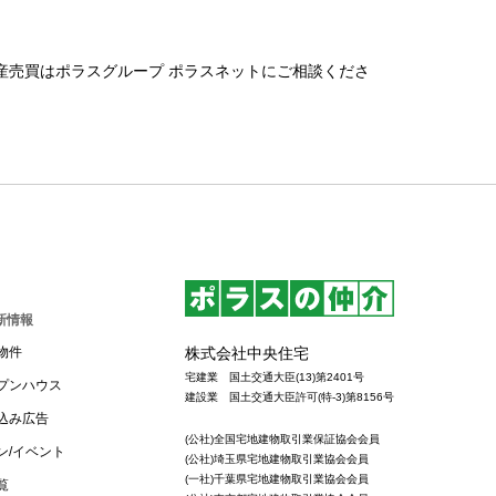
産売買はポラスグループ ポラスネットにご相談くださ
新情報
株式会社中央住宅
物件
宅建業 国土交通大臣(13)第2401号
プンハウス
建設業 国土交通大臣許可(特-3)第8156号
込み広告
(公社)全国宅地建物取引業保証協会会員
ン/イベント
(公社)埼玉県宅地建物取引業協会会員
(一社)千葉県宅地建物取引業協会会員
覧