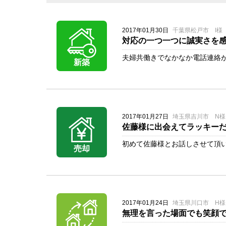
2017年01月30日
千葉県松戸市 I様
対応の一つ一つに誠実さを
夫婦共働きでなかなか電話連絡が
新築
2017年01月27日
埼玉県吉川市 N様
佐藤様に出会えてラッキーだ
初めて佐藤様とお話しさせて頂い
売却
2017年01月24日
埼玉県川口市 H様
無理を言った場面でも笑顔