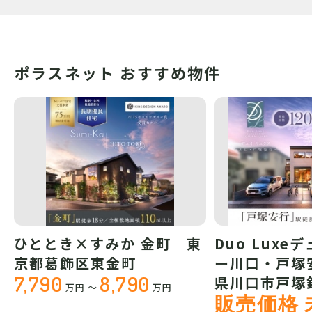
ポラスネット おすすめ物件
ひととき×すみか 金町 東
Duo Luxe
京都葛飾区東金町
ー川口・戸塚
7,790
8,790
県川口市戸塚
万円
～
万円
販売価格 