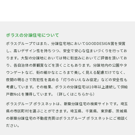
ポラスの分譲住宅について
ポラスグループではまた、分譲住宅地においてGOODDESIGN賞を受賞
し、高いデザイン性を持ちつつ、安全で安心な住まいづくりを行ってお
ります。大型の分譲地においては特に街並みにおいてご評価を頂いてお
り、各自治体の景観賞などを頂くこともあります。分譲地内の公園やタ
ウンゲートなど、街の細かなところまで美しく見える配慮だけでなく、
夜間の明るさで防犯性を高める「灯りのいえなみ協定」などの安全性も
考慮しています。その結果、ポラスの分譲住宅は10年以上連続して供給
戸数No1を獲得しています。（詳しくはこちらから）
ポラスグループ ポラスネットは、新築分譲住宅の検索サイトです。埼玉
県の市区町村を選ぶことができます。埼玉県、千葉県、東京都、茨城県
の新築分譲住宅の不動産売買はポラスグループ ポラスネットにご相談く
ださい。