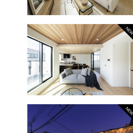
NE
NE