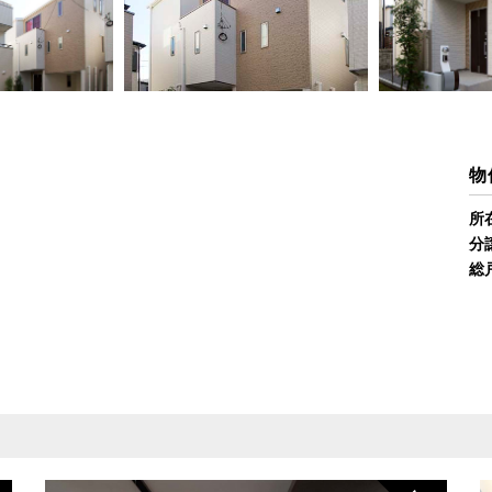
物
所
分
総