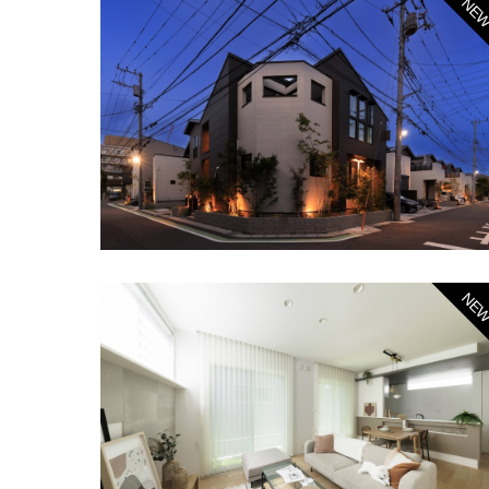
NE
NE