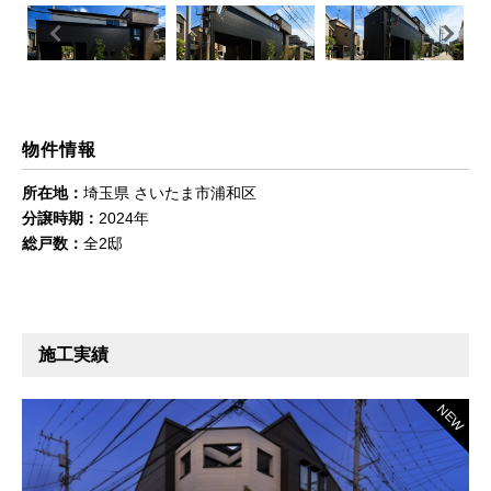
Previous
Next
物件情報
所在地：
埼玉県 さいたま市浦和区
分譲時期：
2024年
総戸数：
全2邸
施工実績
NEW