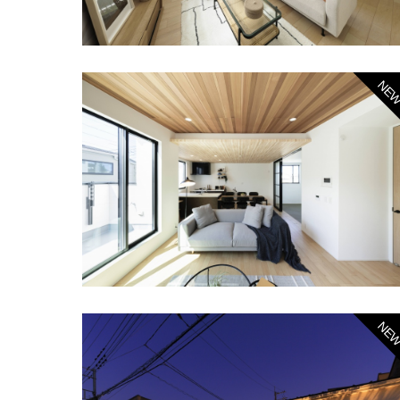
NE
NE