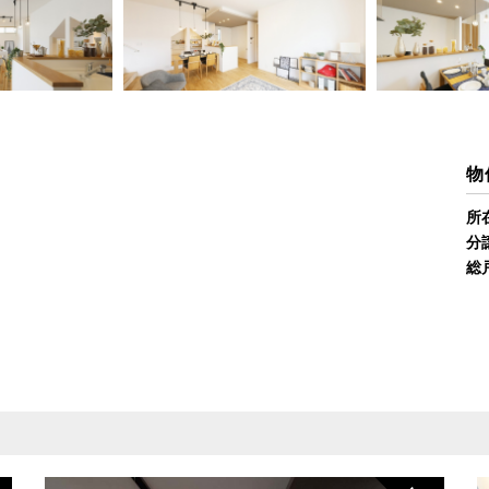
物
所
分
総