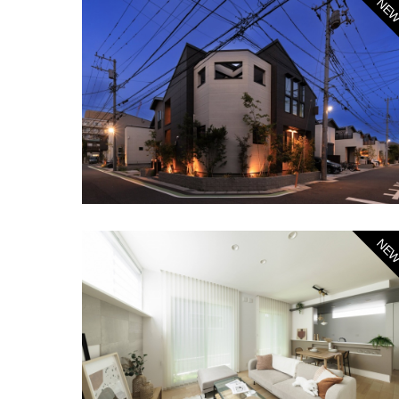
NE
NE