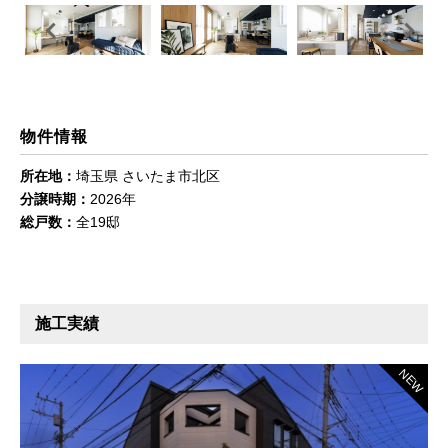
Previous
Next
物件情報
所在地：
埼玉県 さいたま市北区
分譲時期：
2026年
総戸数：
全19邸
施工実績
NEW